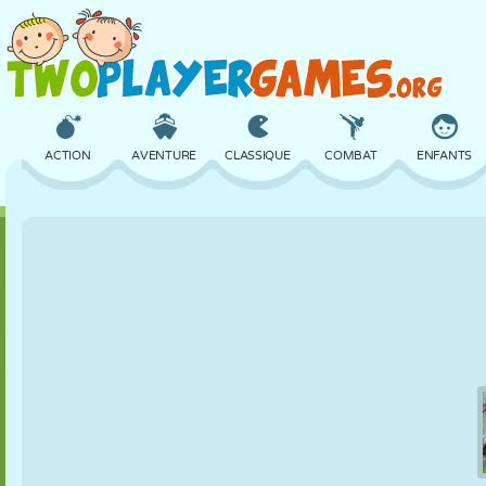
ACTION
AVENTURE
CLASSIQUE
COMBAT
ENFANTS
3D
AVION
ALIEN
ÉQUILIBRE
BASKET
CHÂTEAU
ÉCHECS
CRAZY
DÉFENSE
DINOSAURE
FILLES
GOLF
SAUT
MATHS
LABYRINTHE