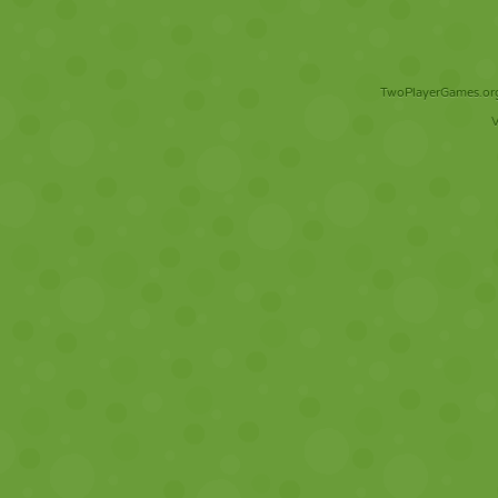
TwoPlayerGames.org 
V