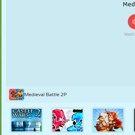
MARIONNETTES
PUZZLE
RÉACTION
RÉTRO
ROBOT
STRATÉGIE
CASCADE
TANK
TENNIS
MORPION
Medieval Battle 2P