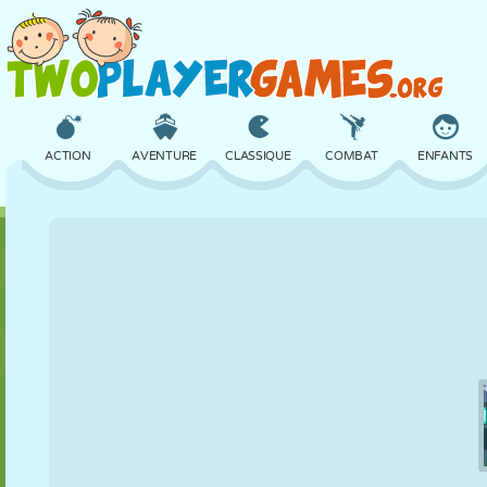
ACTION
AVENTURE
CLASSIQUE
COMBAT
ENFANTS
3D
AVION
ALIEN
ÉQUILIBRE
BASKET
CHÂTEAU
ÉCHECS
CRAZY
DÉFENSE
DINOSAURE
FILLES
GOLF
SAUT
MATHS
LABYRINTHE