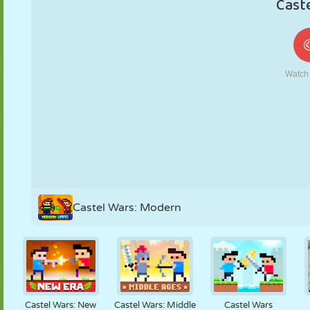
MARIONNETTES
PUZZLE
RÉACTION
RÉTRO
ROBOT
STRATÉGIE
CASCADE
TANK
TENNIS
MORPION
Castel Wars: Modern
Castel Wars: New
Castel Wars: Middle
Castel Wars