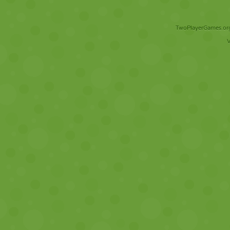
TwoPlayerGames.org 
V