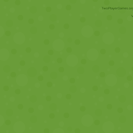
TwoPlayerGames.org 
V