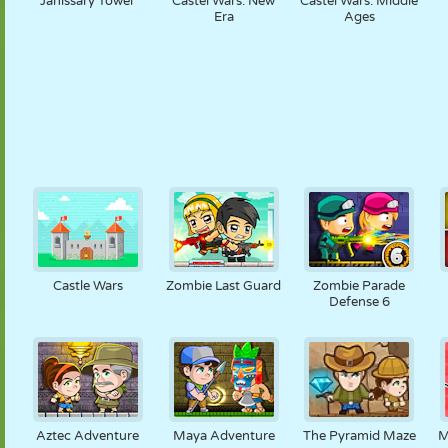
Janissary Tower
Castel Wars: New
Castel Wars: Middle
Era
Ages
Castle Wars
Zombie Last Guard
Zombie Parade
Defense 6
Aztec Adventure
Maya Adventure
The Pyramid Maze
M