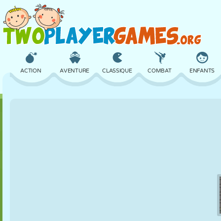
ACTION
AVENTURE
CLASSIQUE
COMBAT
ENFANTS
3D
AVION
ALIEN
ÉQUILIBRE
BASKET
CHÂTEAU
ÉCHECS
CRAZY
DÉFENSE
DINOSAURE
FILLES
GOLF
SAUT
MATHS
LABYRINTHE