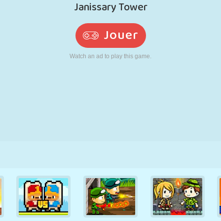
RÉTRO
ROBOT
POURSUITE
ÉCOLE
TIR
TENNIS
MORPION
ÉCRAN TACTILE
TOUR
CAMION