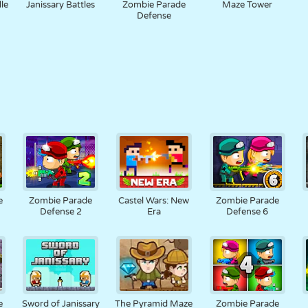
le
Janissary Battles
Zombie Parade
Maze Tower
Defense
e
Zombie Parade
Castel Wars: New
Zombie Parade
Defense 2
Era
Defense 6
e
Sword of Janissary
The Pyramid Maze
Zombie Parade