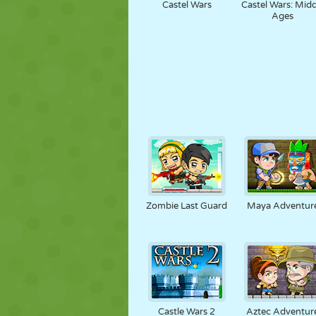
Castel Wars
Castel Wars: Midd
Ages
Zombie Last Guard
Maya Adventur
Castle Wars 2
Aztec Adventur