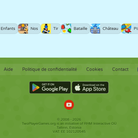
Enfants
Nos
Tir
Bataille
Château
Pi
Aide
Politique de confidentialité
Cookies
Contact
© 2008 - 2026
TwoPlayerGames.org is an initiative of RHM Interactive OÜ
Tallinn, Estonia
VAT: EE 102120545