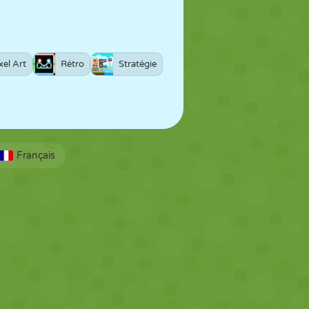
xel Art
Rétro
Stratégie
Français