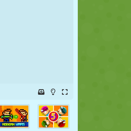
FOOT
ESPACE
STICKMAN
GUERRE
LUTTE
ZOMBIE