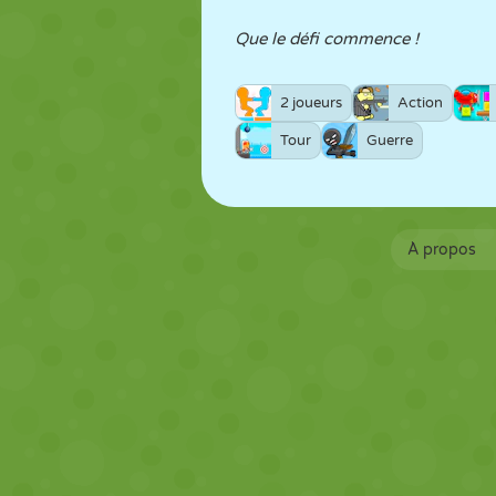
Que le défi commence !
2 joueurs
Action
Tour
Guerre
À propos