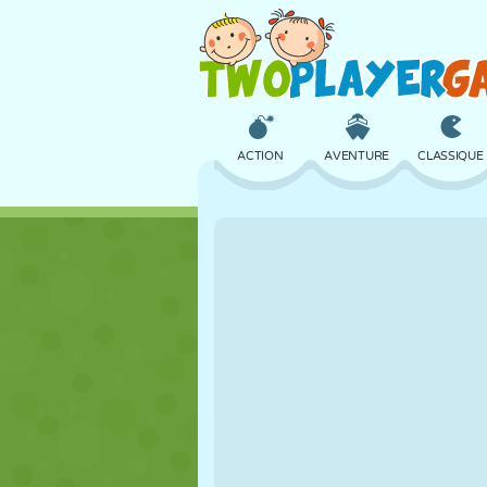
ACTION
AVENTURE
CLASSIQUE
3D
AVION
ALIEN
CHÂTEAU
ÉCHECS
CRAZY
FILLES
GOLF
SAUT