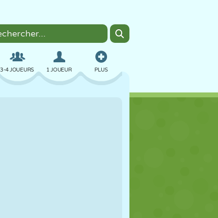
3-4 JOUEURS
1 JOUEUR
PLUS
BOMBER
NAVIGATEUR
VOITURE
VOL
NOURRITURE
AMUSANT
PIXEL ART
PLATEFORME
PISCINE