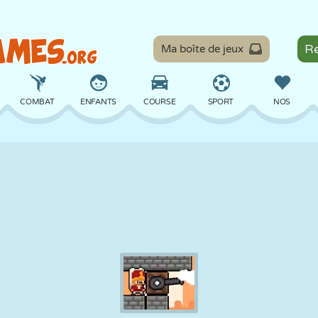
Ma boîte de jeux
COMBAT
ENFANTS
COURSE
SPORT
NOS
ÉQUILIBRE
BASKET
BATAILLE
BILLARD
SOCIÉTÉ
DÉFENSE
DINOSAURE
CONDUITE
ÉDUCATIF
ÉVASION
MATHS
LABYRINTHE
MONSTRE
MOTO
EN LIGNE