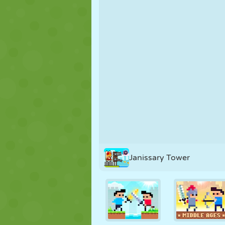
MARIONNETTES
PUZZLE
RÉACTION
STRATÉGIE
CASCADE
TANK
Janissary Tower