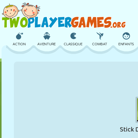
ACTION
AVENTURE
CLASSIQUE
COMBAT
ENFANTS
3D
AVION
ALIEN
ÉQUILIBRE
BASKET
CHÂTEAU
ÉCHECS
CRAZY
DÉFENSE
DINOSAURE
FILLES
GOLF
SAUT
MATHS
LABYRINTHE