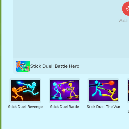
MARIONNETTES
PUZZLE
RÉACTION
RÉTRO
ROBOT
STRATÉGIE
CASCADE
TANK
TENNIS
MORPION
Stick Duel: Battle Hero
Stick Duel: Revenge
Stick Duel Battle
Stick Duel: The War