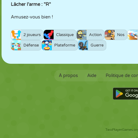
Lâcher l'arme : "R"
Amusez-vous bien !
2 joueurs
Classique
Action
Nos
Défense
Plateforme
Guerre
À propos
Aide
Politique de con
TwoPlayerGames.org 
V