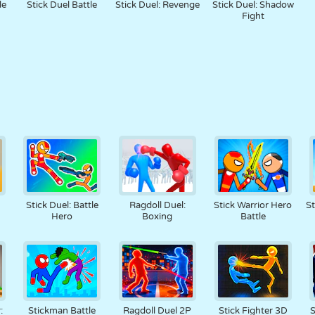
le
Stick Duel Battle
Stick Duel: Revenge
Stick Duel: Shadow
Fight
Stick Duel: Battle
Ragdoll Duel:
Stick Warrior Hero
St
Hero
Boxing
Battle
:
Stickman Battle
Ragdoll Duel 2P
Stick Fighter 3D