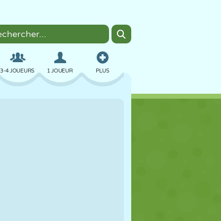
3-4 JOUEURS
1 JOUEUR
PLUS
BOMBER
NAVIGATEUR
VOITURE
VOL
NOURRITURE
AMUSANT
PIXEL ART
PLATEFORME
PISCINE