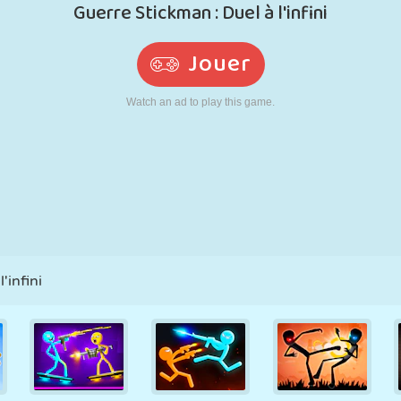
RÉTRO
ROBOT
POURSUITE
ÉCOLE
TIR
TENNIS
MORPION
ÉCRAN TACTILE
TOUR
CAMION
'infini