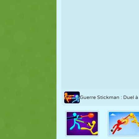
MARIONNETTES
PUZZLE
RÉACTION
STRATÉGIE
CASCADE
TANK
Guerre Stickman : Duel à l