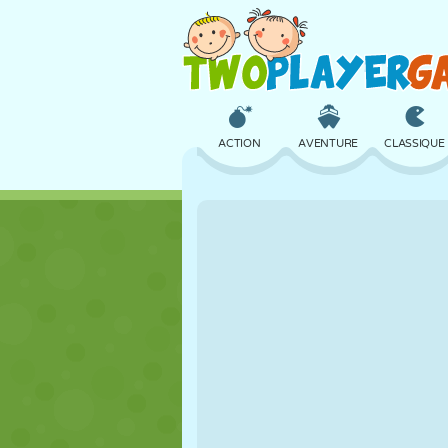
ACTION
AVENTURE
CLASSIQUE
3D
AVION
ALIEN
CHÂTEAU
ÉCHECS
CRAZY
FILLES
GOLF
SAUT