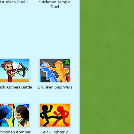
Drunken Duel 2
Stickman Temple
Duel
ick Archers Battle
Drunken Slap Wars
Stickman Kombat
Stick Fighter 2