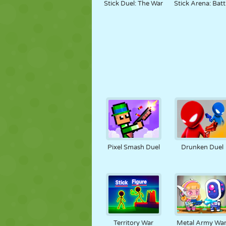
Stick Duel: The War
Stick Arena: Batt
Pixel Smash Duel
Drunken Duel
Territory War
Metal Army War