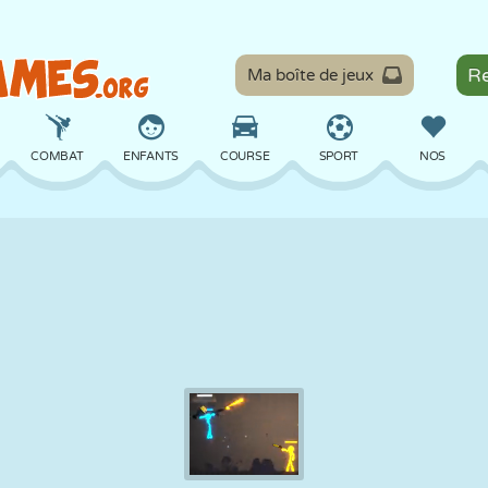
Ma boîte de jeux
COMBAT
ENFANTS
COURSE
SPORT
NOS
ÉQUILIBRE
BASKET
BATAILLE
BILLARD
SOCIÉTÉ
DÉFENSE
DINOSAURE
CONDUITE
ÉDUCATIF
ÉVASION
MATHS
LABYRINTHE
MONSTRE
MOTO
EN LIGNE