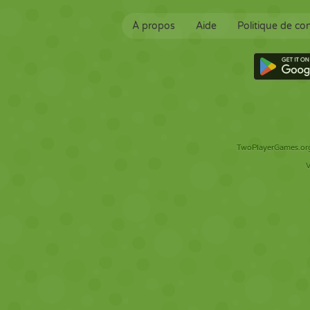
À propos
Aide
Politique de con
TwoPlayerGames.org 
V