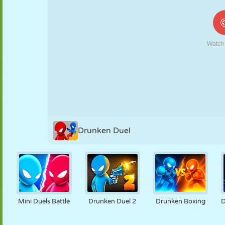
MARIONNETTES
PUZZLE
RÉACTION
RÉTRO
ROBOT
STRATÉGIE
CASCADE
TANK
TENNIS
MORPION
Drunken Duel
Mini Duels Battle
Drunken Duel 2
Drunken Boxing
D