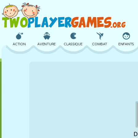
ACTION
AVENTURE
CLASSIQUE
COMBAT
ENFANTS
3D
AVION
ALIEN
ÉQUILIBRE
BASKET
CHÂTEAU
ÉCHECS
CRAZY
DÉFENSE
DINOSAURE
FILLES
GOLF
SAUT
MATHS
LABYRINTHE