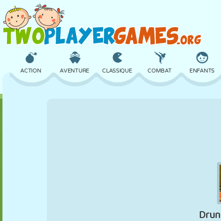
ACTION
AVENTURE
CLASSIQUE
COMBAT
ENFANTS
3D
AVION
ALIEN
ÉQUILIBRE
BASKET
CHÂTEAU
ÉCHECS
CRAZY
DÉFENSE
DINOSAURE
FILLES
GOLF
SAUT
MATHS
LABYRINTHE