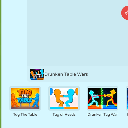
MARIONNETTES
PUZZLE
RÉACTION
RÉTRO
ROBOT
STRATÉGIE
CASCADE
TANK
TENNIS
MORPION
Drunken Table Wars
Tug The Table
Tug of Heads
Drunken Tug War