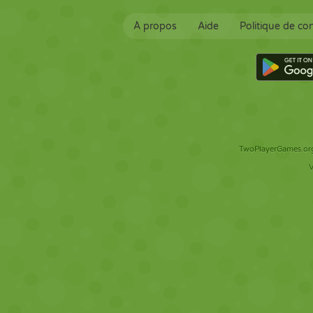
À propos
Aide
Politique de con
TwoPlayerGames.org 
V