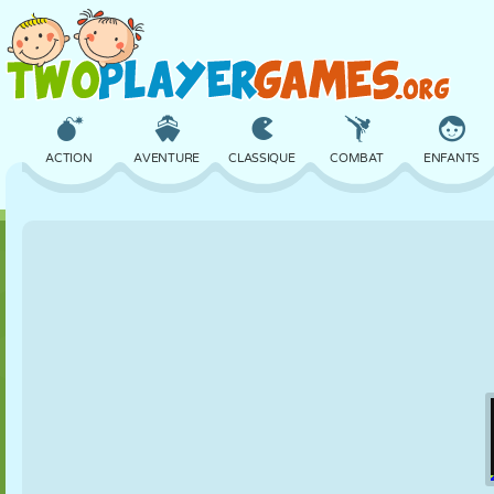
ACTION
AVENTURE
CLASSIQUE
COMBAT
ENFANTS
3D
AVION
ALIEN
ÉQUILIBRE
BASKET
CHÂTEAU
ÉCHECS
CRAZY
DÉFENSE
DINOSAURE
FILLES
GOLF
SAUT
MATHS
LABYRINTHE