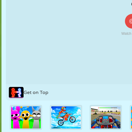
MARIONNETTES
PUZZLE
RÉACTION
RÉTRO
ROBOT
STRATÉGIE
CASCADE
TANK
TENNIS
MORPION
Get on Top