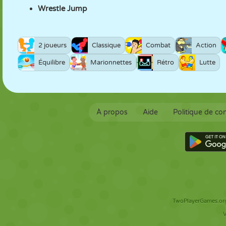
Wrestle Jump
2 joueurs
Classique
Combat
Action
Équilibre
Marionnettes
Rétro
Lutte
À propos
Aide
Politique de con
TwoPlayerGames.org 
V