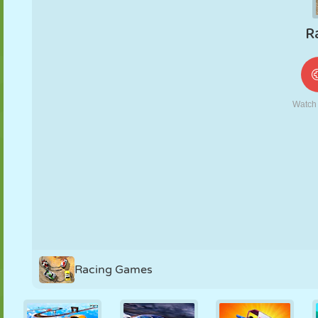
MARIONNETTES
PUZZLE
RÉACTION
RÉTRO
ROBOT
STRATÉGIE
CASCADE
TANK
TENNIS
MORPION
Racing Games