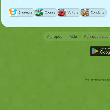
2 joueurs
Course
Voiture
Conduite
À propos
Aide
Politique de con
TwoPlayerGames.org 
V