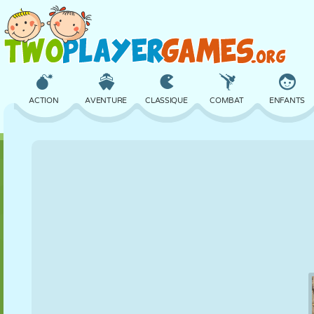
ACTION
AVENTURE
CLASSIQUE
COMBAT
ENFANTS
3D
AVION
ALIEN
ÉQUILIBRE
BASKET
CHÂTEAU
ÉCHECS
CRAZY
DÉFENSE
DINOSAURE
FILLES
GOLF
SAUT
MATHS
LABYRINTHE