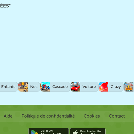
HÉES"
Enfants
Nos
Cascade
Voiture
Crazy
Aide
Politique de confidentialité
Cookies
Contact