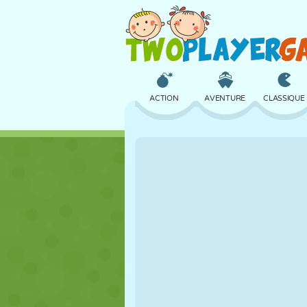
ACTION
AVENTURE
CLASSIQUE
3D
AVION
ALIEN
CHÂTEAU
ÉCHECS
CRAZY
FILLES
GOLF
SAUT