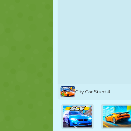
MARIONNETTES
PUZZLE
RÉACTION
STRATÉGIE
CASCADE
TANK
City Car Stunt 4