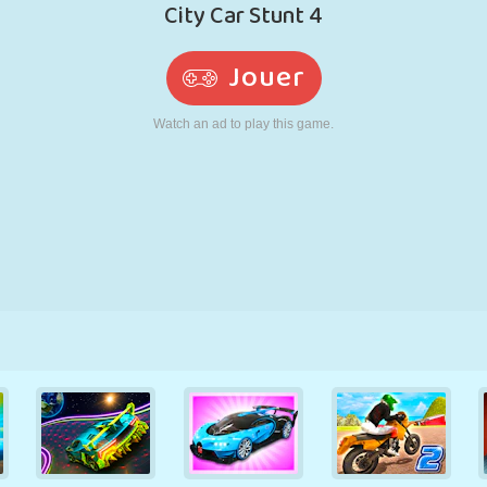
RÉTRO
ROBOT
POURSUITE
ÉCOLE
TIR
TENNIS
MORPION
ÉCRAN TACTILE
TOUR
CAMION