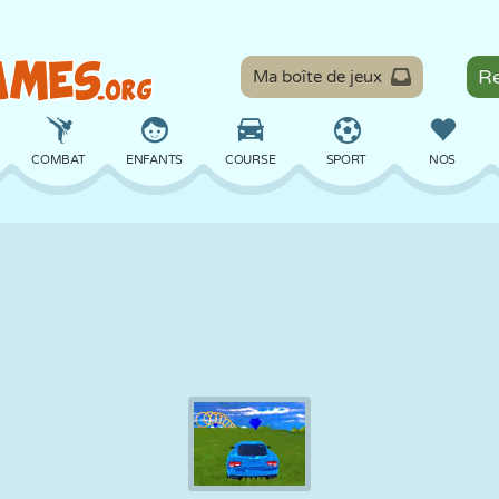
Ma boîte de jeux
COMBAT
ENFANTS
COURSE
SPORT
NOS
ÉQUILIBRE
BASKET
BATAILLE
BILLARD
SOCIÉTÉ
DÉFENSE
DINOSAURE
CONDUITE
ÉDUCATIF
ÉVASION
MATHS
LABYRINTHE
MONSTRE
MOTO
EN LIGNE