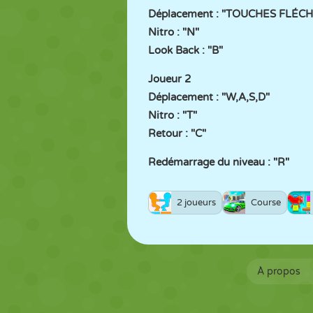
Déplacement : "TOUCHES FLÉC
Nitro : "N"
Look Back : "B"
Joueur 2
Déplacement : "W,A,S,D"
Nitro : "T"
Retour : "C"
Redémarrage du niveau : "R"
2 joueurs
Course
À propos