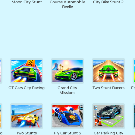
3
Moon City Stunt
Course Automobile
City Bike Stunt 2
Réelle
GT Cars City Racing
Grand City
Two Stunt Racers
Ep
Missions
ng
Two Stunts
Fly Car Stunt 5
Car Parking City