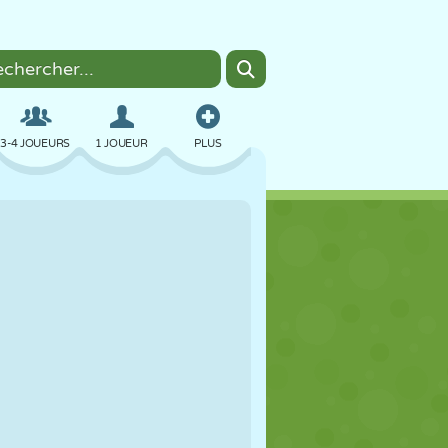
3-4 JOUEURS
1 JOUEUR
PLUS
BOMBER
NAVIGATEUR
VOITURE
VOL
NOURRITURE
AMUSANT
PIXEL ART
PLATEFORME
PISCINE