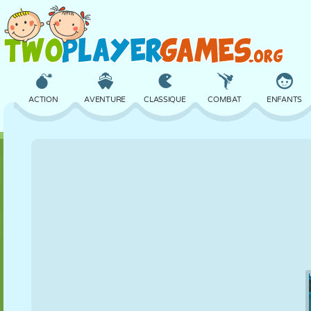
ACTION
AVENTURE
CLASSIQUE
COMBAT
ENFANTS
3D
AVION
ALIEN
ÉQUILIBRE
BASKET
CHÂTEAU
ÉCHECS
CRAZY
DÉFENSE
DINOSAURE
FILLES
GOLF
SAUT
MATHS
LABYRINTHE