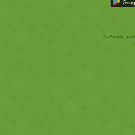
TwoPlayerGames.org 
V