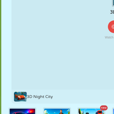
MARIONNETTES
PUZZLE
RÉACTION
RÉTRO
ROBOT
STRATÉGIE
CASCADE
TANK
TENNIS
MORPION
3D Night City
new