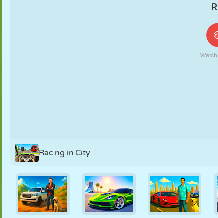
MARIONNETTES
PUZZLE
RÉACTION
RÉTRO
ROBOT
STRATÉGIE
CASCADE
TANK
TENNIS
MORPION
Racing in City