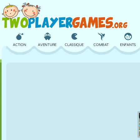
ACTION
AVENTURE
CLASSIQUE
COMBAT
ENFANTS
3D
AVION
ALIEN
ÉQUILIBRE
BASKET
CHÂTEAU
ÉCHECS
CRAZY
DÉFENSE
DINOSAURE
FILLES
GOLF
SAUT
MATHS
LABYRINTHE