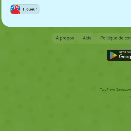
1 joueur
À propos
Aide
Politique de con
TwoPlayerGames.org 
V