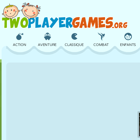
ACTION
AVENTURE
CLASSIQUE
COMBAT
ENFANTS
3D
AVION
ALIEN
ÉQUILIBRE
BASKET
CHÂTEAU
ÉCHECS
CRAZY
DÉFENSE
DINOSAURE
FILLES
GOLF
SAUT
MATHS
LABYRINTHE