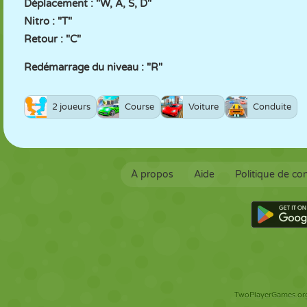
Déplacement : "W, A, S, D"
Nitro : "T"
Retour : "C"
Redémarrage du niveau : "R"
2 joueurs
Course
Voiture
Conduite
À propos
Aide
Politique de con
TwoPlayerGames.org 