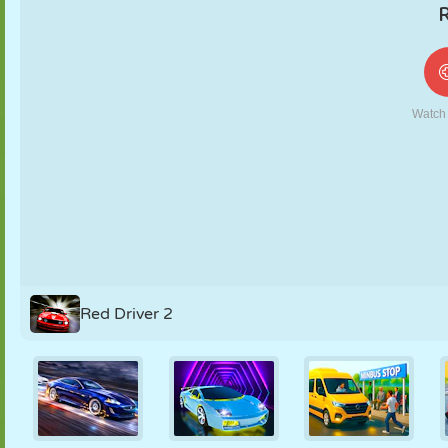
MARIONNETTES
PUZZLE
RÉACTION
RÉTRO
ROBOT
STRATÉGIE
CASCADE
TANK
TENNIS
MORPION
Red Driver 2