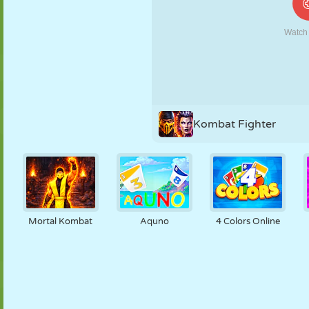
MARIONNETTES
PUZZLE
RÉACTION
RÉTRO
ROBOT
STRATÉGIE
CASCADE
TANK
TENNIS
MORPION
Kombat Fighter
Mortal Kombat
Aquno
4 Colors Online