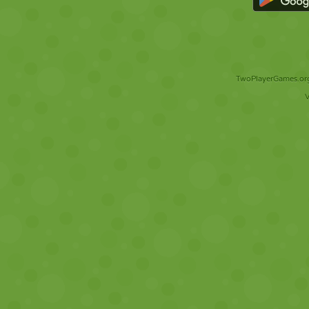
TwoPlayerGames.org 
V