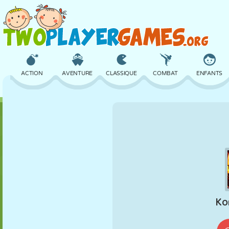
ACTION
AVENTURE
CLASSIQUE
COMBAT
ENFANTS
3D
AVION
ALIEN
ÉQUILIBRE
BASKET
CHÂTEAU
ÉCHECS
CRAZY
DÉFENSE
DINOSAURE
FILLES
GOLF
SAUT
MATHS
LABYRINTHE