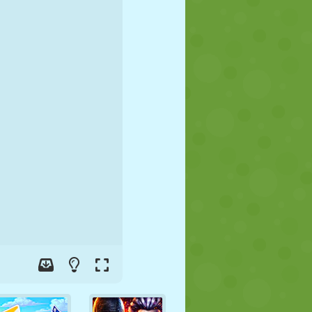
FOOT
ESPACE
STICKMAN
GUERRE
LUTTE
ZOMBIE