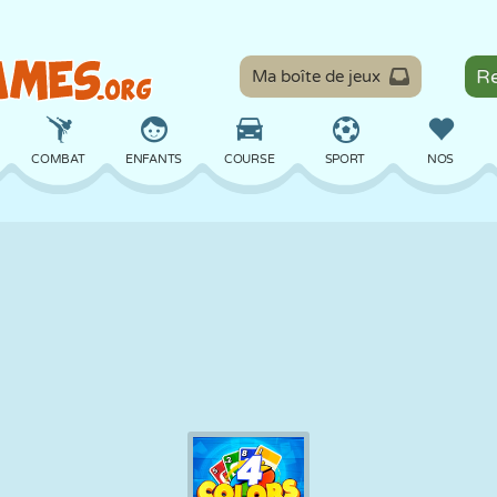
Ma boîte de jeux
COMBAT
ENFANTS
COURSE
SPORT
NOS
ÉQUILIBRE
BASKET
BATAILLE
BILLARD
SOCIÉTÉ
DÉFENSE
DINOSAURE
CONDUITE
ÉDUCATIF
ÉVASION
MATHS
LABYRINTHE
MONSTRE
MOTO
EN LIGNE