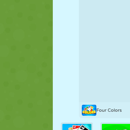
MARIONNETTES
PUZZLE
RÉACTION
STRATÉGIE
CASCADE
TANK
Four Colors