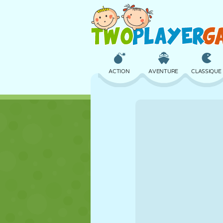
ACTION
AVENTURE
CLASSIQUE
3D
AVION
ALIEN
CHÂTEAU
ÉCHECS
CRAZY
FILLES
GOLF
SAUT