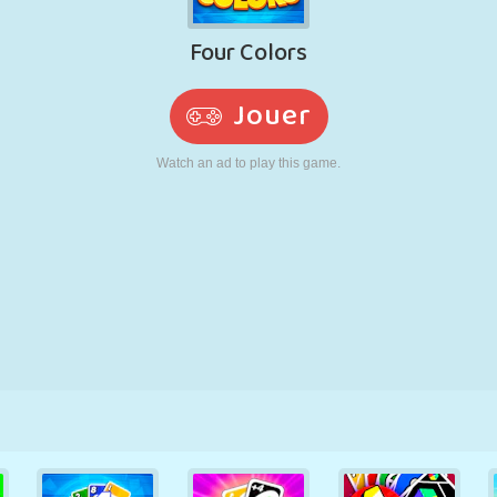
RÉTRO
ROBOT
POURSUITE
ÉCOLE
TIR
TENNIS
MORPION
ÉCRAN TACTILE
TOUR
CAMION