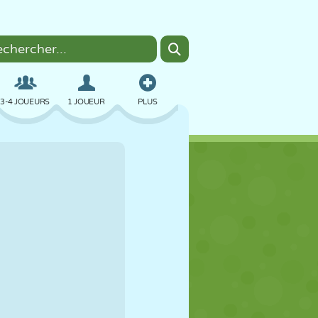
3-4 JOUEURS
1 JOUEUR
PLUS
BOMBER
NAVIGATEUR
VOITURE
VOL
NOURRITURE
AMUSANT
PIXEL ART
PLATEFORME
PISCINE