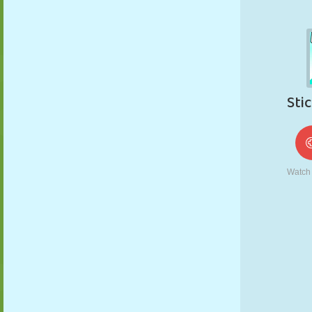
MARIONNETTES
PUZZLE
RÉACTION
RÉTRO
ROBOT
STRATÉGIE
CASCADE
TANK
TENNIS
MORPION