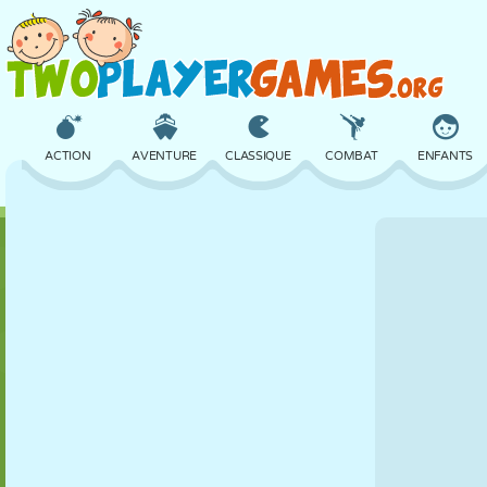
ACTION
AVENTURE
CLASSIQUE
COMBAT
ENFANTS
3D
AVION
ALIEN
ÉQUILIBRE
BASKET
CHÂTEAU
ÉCHECS
CRAZY
DÉFENSE
DINOSAURE
FILLES
GOLF
SAUT
MATHS
LABYRINTHE