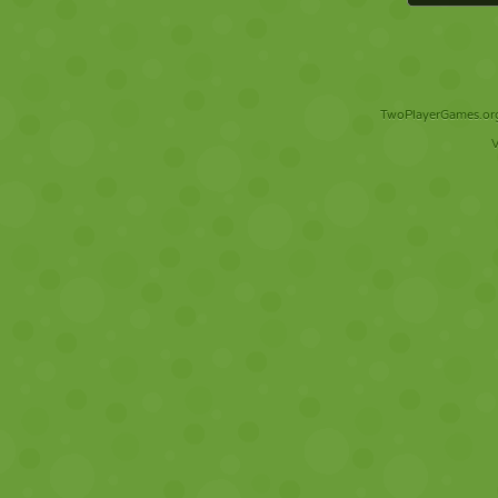
TwoPlayerGames.org 
V