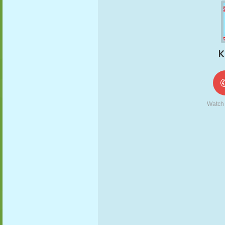
MARIONNETTES
PUZZLE
RÉACTION
RÉTRO
ROBOT
STRATÉGIE
CASCADE
TANK
TENNIS
MORPION