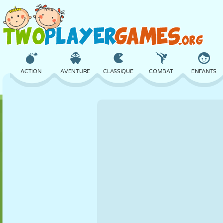
ACTION
AVENTURE
CLASSIQUE
COMBAT
ENFANTS
3D
AVION
ALIEN
ÉQUILIBRE
BASKET
CHÂTEAU
ÉCHECS
CRAZY
DÉFENSE
DINOSAURE
FILLES
GOLF
SAUT
MATHS
LABYRINTHE