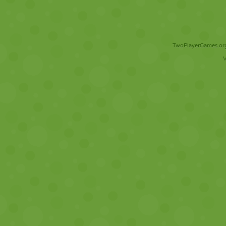
TwoPlayerGames.org 
V