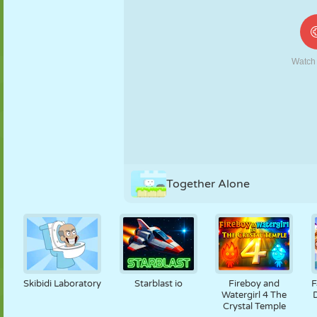
MARIONNETTES
PUZZLE
RÉACTION
RÉTRO
ROBOT
STRATÉGIE
CASCADE
TANK
TENNIS
MORPION
Together Alone
Skibidi Laboratory
Starblast io
Fireboy and
F
Watergirl 4 The
D
Crystal Temple