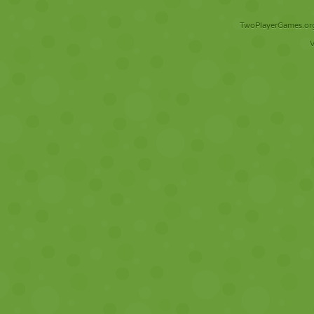
TwoPlayerGames.org 
V