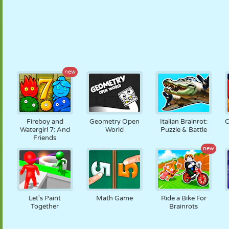
new
Fireboy and
Geometry Open
Italian Brainrot:
C
Watergirl 7: And
World
Puzzle & Battle
Friends
new
Let's Paint
Math Game
Ride a Bike For
Together
Brainrots