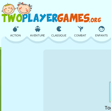
ACTION
AVENTURE
CLASSIQUE
COMBAT
ENFANTS
3D
AVION
ALIEN
ÉQUILIBRE
BASKET
CHÂTEAU
ÉCHECS
CRAZY
DÉFENSE
DINOSAURE
FILLES
GOLF
SAUT
MATHS
LABYRINTHE