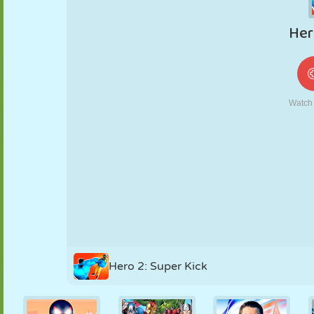
MARIONNETTES
PUZZLE
RÉACTION
RÉTRO
ROBOT
STRATÉGIE
CASCADE
TANK
TENNIS
MORPION
Hero 2: Super Kick