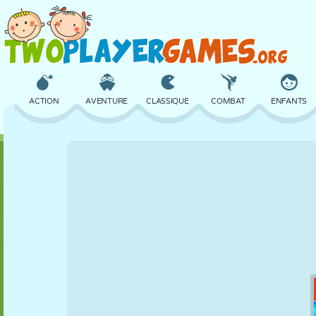
ACTION
AVENTURE
CLASSIQUE
COMBAT
ENFANTS
3D
AVION
ALIEN
ÉQUILIBRE
BASKET
CHÂTEAU
ÉCHECS
CRAZY
DÉFENSE
DINOSAURE
FILLES
GOLF
SAUT
MATHS
LABYRINTHE