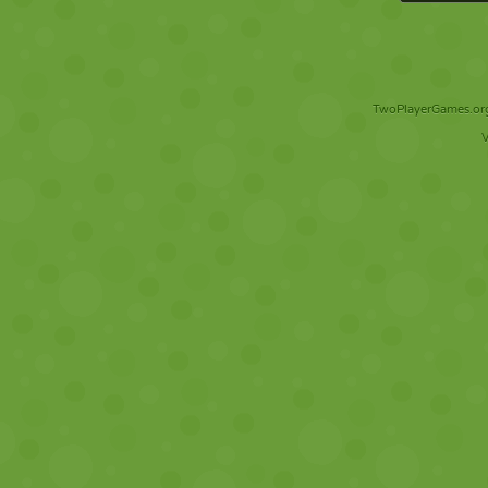
TwoPlayerGames.org 
V