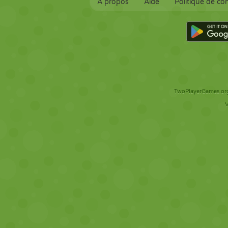
À propos
Aide
Politique de con
TwoPlayerGames.org 
V