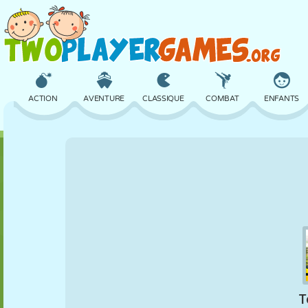
ACTION
AVENTURE
CLASSIQUE
COMBAT
ENFANTS
3D
AVION
ALIEN
ÉQUILIBRE
BASKET
CHÂTEAU
ÉCHECS
CRAZY
DÉFENSE
DINOSAURE
FILLES
GOLF
SAUT
MATHS
LABYRINTHE