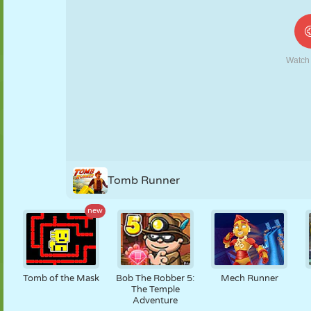
MARIONNETTES
PUZZLE
RÉACTION
RÉTRO
ROBOT
STRATÉGIE
CASCADE
TANK
TENNIS
MORPION
Tomb Runner
new
Tomb of the Mask
Bob The Robber 5:
Mech Runner
The Temple
Adventure