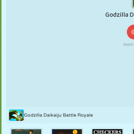
MARIONNETTES
PUZZLE
RÉACTION
RÉTRO
ROBOT
STRATÉGIE
CASCADE
TANK
TENNIS
MORPION
Godzilla Daikaiju Battle Royale