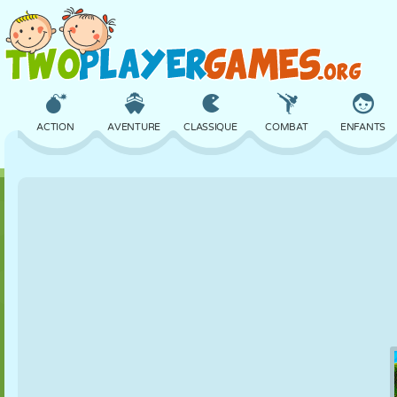
ACTION
AVENTURE
CLASSIQUE
COMBAT
ENFANTS
3D
AVION
ALIEN
ÉQUILIBRE
BASKET
CHÂTEAU
ÉCHECS
CRAZY
DÉFENSE
DINOSAURE
FILLES
GOLF
SAUT
MATHS
LABYRINTHE