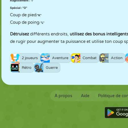
Rugissement : "I"
Spécial : "O"
Coup de pied
:
"K"
Coup de poing
: "L"
Détruisez
différents endroits,
utilisez des bonus intelligent
de rugir pour augmenter ta puissance et utilise ton coup sp
2 joueurs
Aventure
Combat
Action
Rétro
Guerre
À propos
Aide
Politique de con