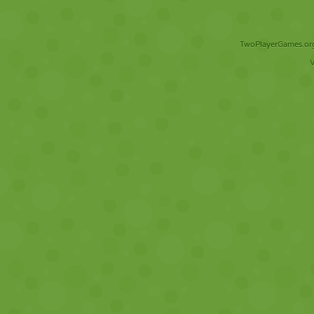
TwoPlayerGames.org 
V