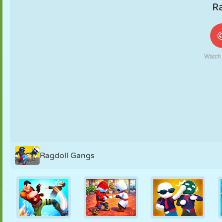
MARIONNETTES
PUZZLE
RÉACTION
RÉTRO
ROBOT
STRATÉGIE
CASCADE
TANK
TENNIS
MORPION
Ragdoll Gangs