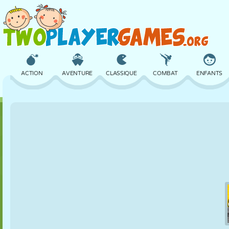
ACTION
AVENTURE
CLASSIQUE
COMBAT
ENFANTS
3D
AVION
ALIEN
ÉQUILIBRE
BASKET
CHÂTEAU
ÉCHECS
CRAZY
DÉFENSE
DINOSAURE
FILLES
GOLF
SAUT
MATHS
LABYRINTHE