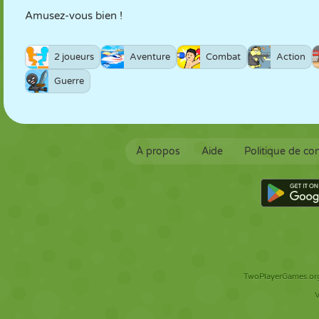
Amusez-vous bien !
2 joueurs
Aventure
Combat
Action
Guerre
À propos
Aide
Politique de con
TwoPlayerGames.org 
V