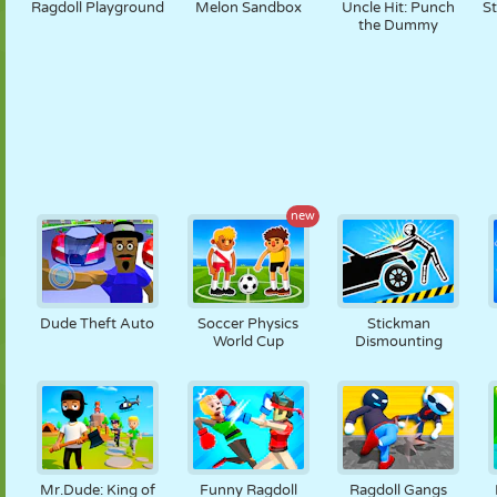
Ragdoll Playground
Melon Sandbox
Uncle Hit: Punch
S
the Dummy
new
Dude Theft Auto
Soccer Physics
Stickman
World Cup
Dismounting
Mr.Dude: King of
Funny Ragdoll
Ragdoll Gangs