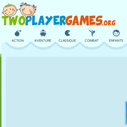
ACTION
AVENTURE
CLASSIQUE
COMBAT
ENFANTS
3D
AVION
ALIEN
ÉQUILIBRE
BASKET
CHÂTEAU
ÉCHECS
CRAZY
DÉFENSE
DINOSAURE
FILLES
GOLF
SAUT
MATHS
LABYRINTHE