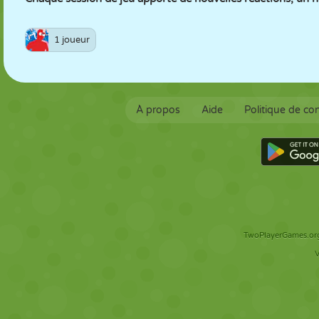
1 joueur
À propos
Aide
Politique de con
TwoPlayerGames.org 
V