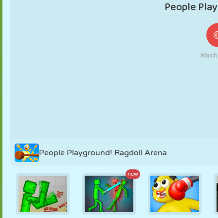
MARIONNETTES
PUZZLE
RÉACTION
RÉTRO
ROBOT
STRATÉGIE
CASCADE
TANK
TENNIS
MORPION
People Playground! Ragdoll Arena
new