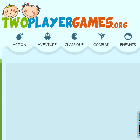
ACTION
AVENTURE
CLASSIQUE
COMBAT
ENFANTS
3D
AVION
ALIEN
ÉQUILIBRE
BASKET
CHÂTEAU
ÉCHECS
CRAZY
DÉFENSE
DINOSAURE
FILLES
GOLF
SAUT
MATHS
LABYRINTHE