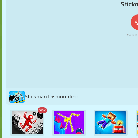
MARIONNETTES
PUZZLE
RÉACTION
RÉTRO
ROBOT
STRATÉGIE
CASCADE
TANK
TENNIS
MORPION
Stickman Dismounting
new