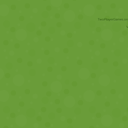
TwoPlayerGames.org 
V