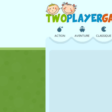
ACTION
AVENTURE
CLASSIQUE
3D
AVION
ALIEN
CHÂTEAU
ÉCHECS
CRAZY
FILLES
GOLF
SAUT