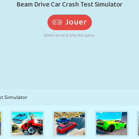
RÉTRO
ROBOT
POURSUITE
ÉCOLE
TIR
TENNIS
MORPION
ÉCRAN TACTILE
TOUR
CAMION
st Simulator