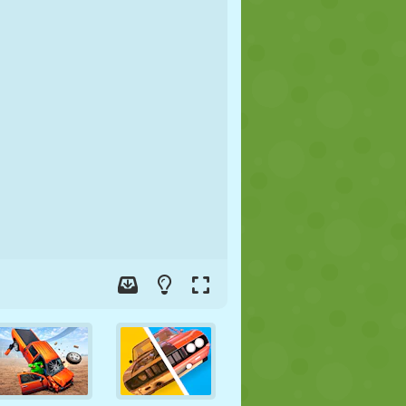
FOOT
ESPACE
STICKMAN
GUERRE
LUTTE
ZOMBIE