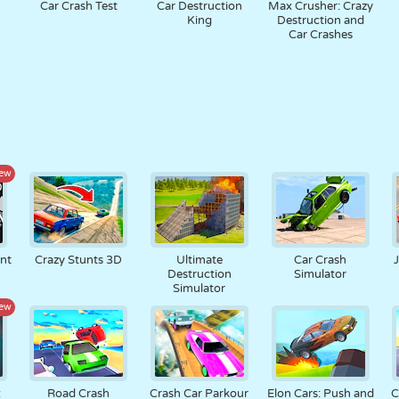
Car Crash Test
Car Destruction
Max Crusher: Crazy
King
Destruction and
Car Crashes
ew
nt
Crazy Stunts 3D
Ultimate
Car Crash
Destruction
Simulator
Simulator
ew
x
Road Crash
Crash Car Parkour
Elon Cars: Push and
C