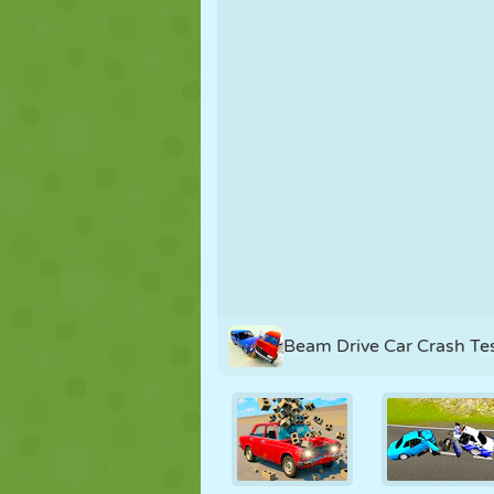
MARIONNETTES
PUZZLE
RÉACTION
STRATÉGIE
CASCADE
TANK
Beam Drive Car Crash Te