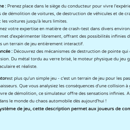
me :
Prenez place dans le siège du conducteur pour vivre l'expérie
 de démolition de voitures, de destruction de véhicules et de c
es voitures jusqu'à leurs limites.
inez votre expertise en matière de crash-test dans divers envir
et d'expérimenter librement, offrant des possibilités infinies d
 un terrain de jeu entièrement interactif.
ncée :
Découvrez des mécanismes de destruction de pointe qui
ision. Du métal tordu au verre brisé, le moteur physique du jeu 
culaire et réaliste.
ator
est plus qu'un simple jeu - c'est un terrain de jeu pour les p
isseurs. Que vous analysiez les conséquences d'une collision à
re de démolition, ce simulateur offre des sensations infinies. At
dans le monde du chaos automobile dès aujourd'hui !
ystème de jeu, cette description permet aux joueurs de comp