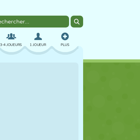
3-4 JOUEURS
1 JOUEUR
PLUS
BOMBER
NAVIGATEUR
VOITURE
VOL
NOURRITURE
AMUSANT
PIXEL ART
PLATEFORME
PISCINE