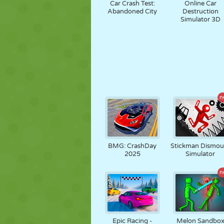
Car Crash Test:
Online Car
Abandoned City
Destruction
Simulator 3D
n
BMG: CrashDay
Stickman Dismou
2025
Simulator
n
Epic Racing -
Melon Sandbo