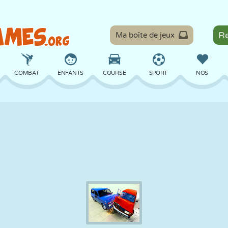
Ma boîte de jeux
COMBAT
ENFANTS
COURSE
SPORT
NOS
ÉQUILIBRE
BASKET
BATAILLE
BILLARD
SOCIÉTÉ
DÉFENSE
DINOSAURE
CONDUITE
ÉDUCATIF
ÉVASION
MATHS
LABYRINTHE
MONSTRE
MOTO
EN LIGNE