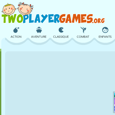
ACTION
AVENTURE
CLASSIQUE
COMBAT
ENFANTS
3D
AVION
ALIEN
ÉQUILIBRE
BASKET
CHÂTEAU
ÉCHECS
CRAZY
DÉFENSE
DINOSAURE
FILLES
GOLF
SAUT
MATHS
LABYRINTHE