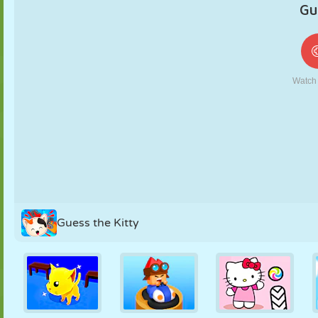
MARIONNETTES
PUZZLE
RÉACTION
RÉTRO
ROBOT
STRATÉGIE
CASCADE
TANK
TENNIS
MORPION
Guess the Kitty