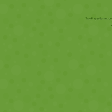
TwoPlayerGames.org 
V