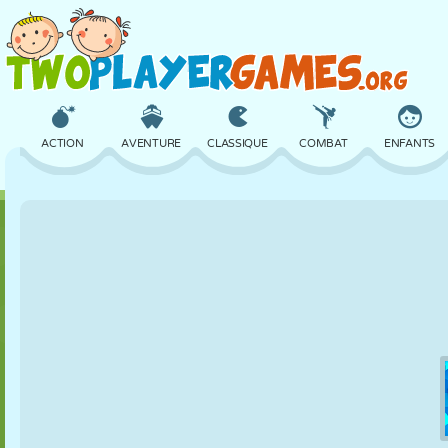
ACTION
AVENTURE
CLASSIQUE
COMBAT
ENFANTS
3D
AVION
ALIEN
ÉQUILIBRE
BASKET
CHÂTEAU
ÉCHECS
CRAZY
DÉFENSE
DINOSAURE
FILLES
GOLF
SAUT
MATHS
LABYRINTHE