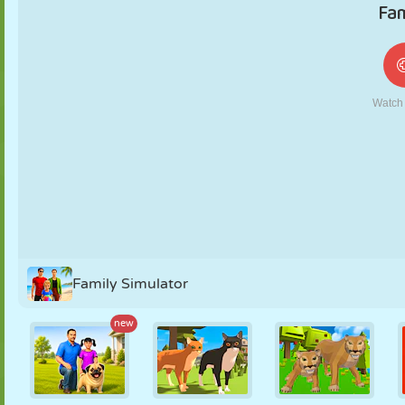
MARIONNETTES
PUZZLE
RÉACTION
RÉTRO
ROBOT
STRATÉGIE
CASCADE
TANK
TENNIS
MORPION
Family Simulator
new