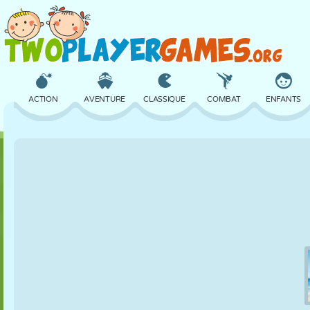
ACTION
AVENTURE
CLASSIQUE
COMBAT
ENFANTS
3D
AVION
ALIEN
ÉQUILIBRE
BASKET
CHÂTEAU
ÉCHECS
CRAZY
DÉFENSE
DINOSAURE
FILLES
GOLF
SAUT
MATHS
LABYRINTHE