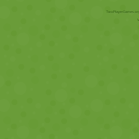
TwoPlayerGames.org 
V