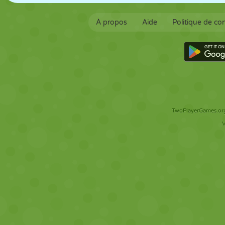
À propos
Aide
Politique de con
TwoPlayerGames.org 
V