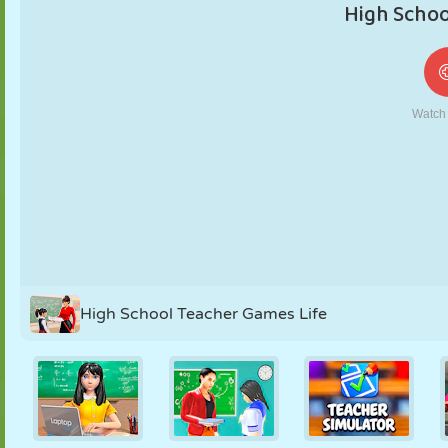
MARIONNETTES
PUZZLE
RÉACTION
RÉTRO
ROBOT
STRATÉGIE
CASCADE
TANK
TENNIS
MORPION
High School Teacher Games Life