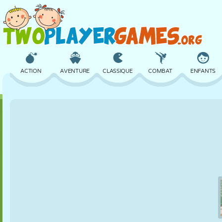
ACTION
AVENTURE
CLASSIQUE
COMBAT
ENFANTS
3D
AVION
ALIEN
ÉQUILIBRE
BASKET
CHÂTEAU
ÉCHECS
CRAZY
DÉFENSE
DINOSAURE
FILLES
GOLF
SAUT
MATHS
LABYRINTHE