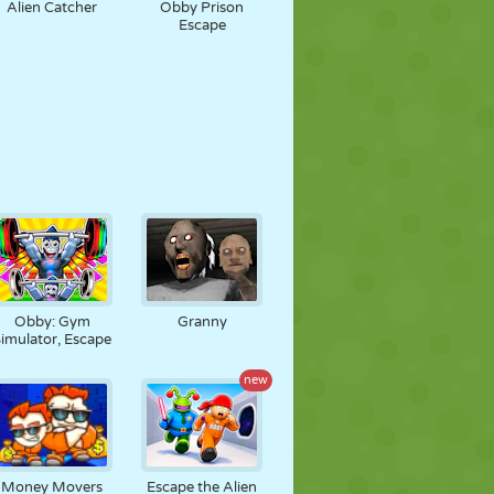
Alien Catcher
Obby Prison
Escape
Obby: Gym
Granny
imulator, Escape
new
Money Movers
Escape the Alien