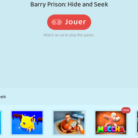
RÉTRO
ROBOT
POURSUITE
ÉCOLE
TIR
TENNIS
MORPION
ÉCRAN TACTILE
TOUR
CAMION
eek
new