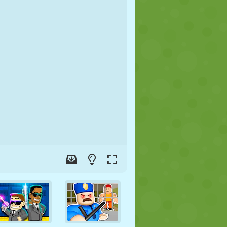
FOOT
ESPACE
STICKMAN
GUERRE
LUTTE
ZOMBIE