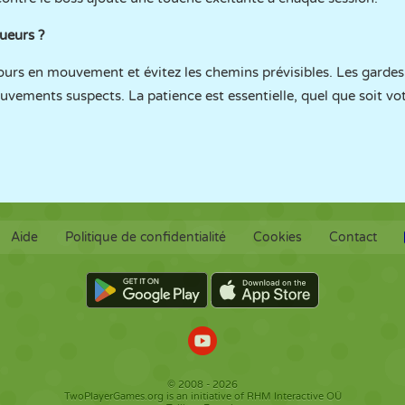
ueurs ?
jours en mouvement et évitez les chemins prévisibles. Les garde
uvements suspects. La patience est essentielle, quel que soit vot
Aide
Politique de confidentialité
Cookies
Contact
© 2008 - 2026
TwoPlayerGames.org is an initiative of RHM Interactive OÜ