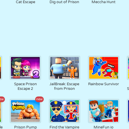
D
Cat Escape
Dig out of Prison
Meccha Hunt
Space Prison
JailBreak: Escape
Rainbow Survivor
Escape 2
from Prison
S
ew
new
le
Prison Pump
Find the Vampire
MineFun io