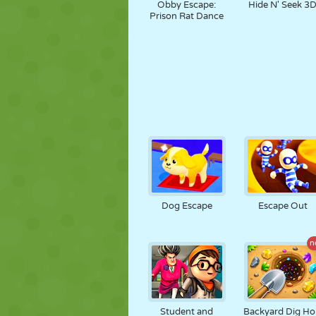
Obby Escape:
Hide N' Seek 3
Prison Rat Dance
Dog Escape
Escape Out
n
Student and
Backyard Dig Ho