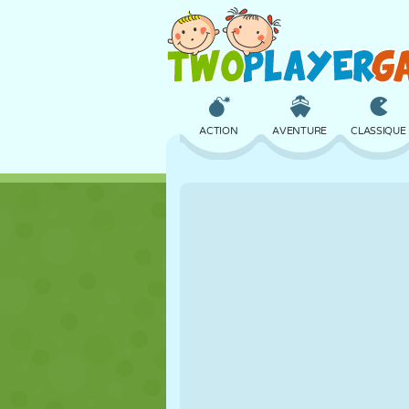
ACTION
AVENTURE
CLASSIQUE
3D
AVION
ALIEN
CHÂTEAU
ÉCHECS
CRAZY
FILLES
GOLF
SAUT