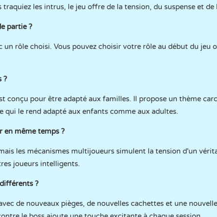
 traquiez les intrus, le jeu offre de la tension, du suspense et 
e partie ?
n rôle choisi. Vous pouvez choisir votre rôle au début du jeu 
s ?
st conçu pour être adapté aux familles. Il propose un thème carcé
ce qui le rend adapté aux enfants comme aux adultes.
er en même temps ?
, mais les mécanismes multijoueurs simulent la tension d'un véri
res joueurs intelligents.
différents ?
 avec de nouveaux pièges, de nouvelles cachettes et une nouvelle 
ontre le boss ajoute une touche excitante à chaque session.