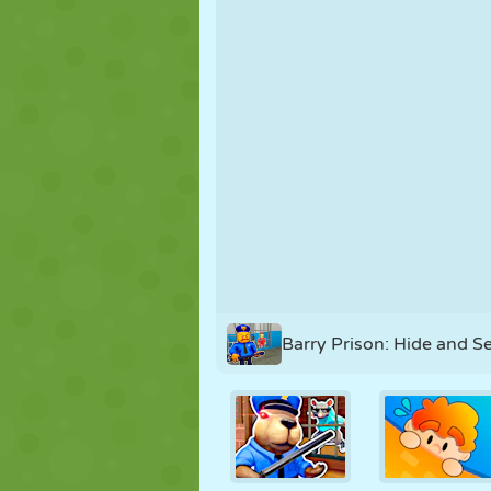
MARIONNETTES
PUZZLE
RÉACTION
STRATÉGIE
CASCADE
TANK
Barry Prison: Hide and S