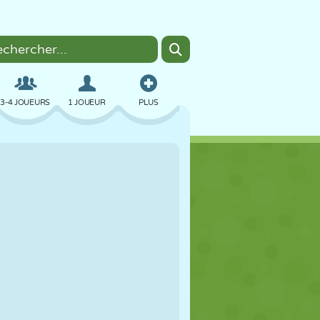
3-4 JOUEURS
1 JOUEUR
PLUS
BOMBER
NAVIGATEUR
VOITURE
VOL
NOURRITURE
AMUSANT
PIXEL ART
PLATEFORME
PISCINE