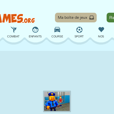
Ma boîte de jeux
COMBAT
ENFANTS
COURSE
SPORT
NOS
ÉQUILIBRE
BASKET
BATAILLE
BILLARD
SOCIÉTÉ
DÉFENSE
DINOSAURE
CONDUITE
ÉDUCATIF
ÉVASION
MATHS
LABYRINTHE
MONSTRE
MOTO
EN LIGNE