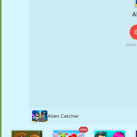
MARIONNETTES
PUZZLE
RÉACTION
RÉTRO
ROBOT
STRATÉGIE
CASCADE
TANK
TENNIS
MORPION
Alien Catcher
new