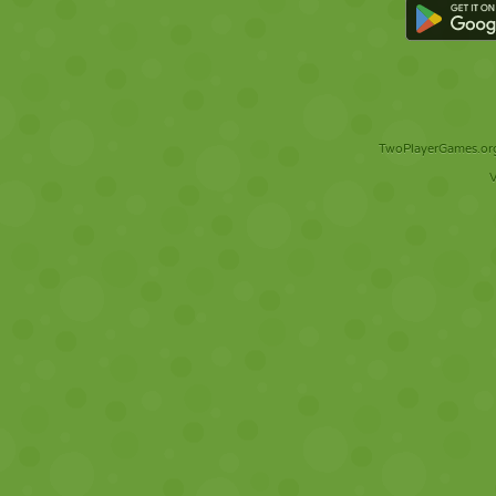
TwoPlayerGames.org 
V