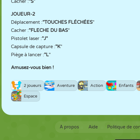
Cacher :
"S
"
JOUEUR-2
Déplacement :
"TOUCHES FLÉCHÉES
"
Cacher :
"FLECHE DU BAS
"
Pistolet laser :
"J"
Capsule de capture :
"K
"
Piège à lancer :
"L
"
Amusez-vous bien !
2 joueurs
Aventure
Action
Enfants
Espace
À propos
Aide
Politique de con