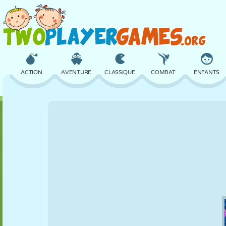
ACTION
AVENTURE
CLASSIQUE
COMBAT
ENFANTS
3D
AVION
ALIEN
ÉQUILIBRE
BASKET
CHÂTEAU
ÉCHECS
CRAZY
DÉFENSE
DINOSAURE
FILLES
GOLF
SAUT
MATHS
LABYRINTHE