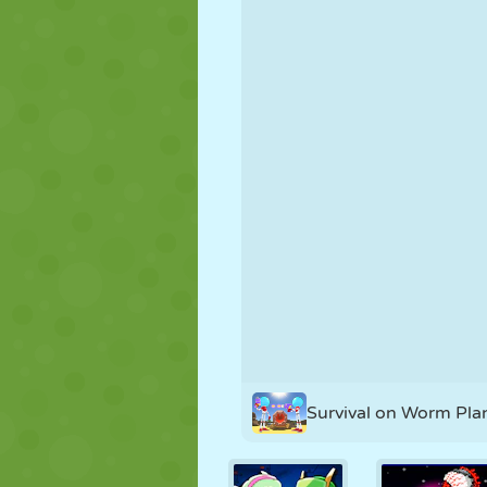
MARIONNETTES
PUZZLE
RÉACTION
STRATÉGIE
CASCADE
TANK
Survival on Worm Pla