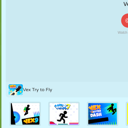
MARIONNETTES
PUZZLE
RÉACTION
RÉTRO
ROBOT
STRATÉGIE
CASCADE
TANK
TENNIS
MORPION
Vex Try to Fly