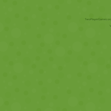
TwoPlayerGames.org 
V