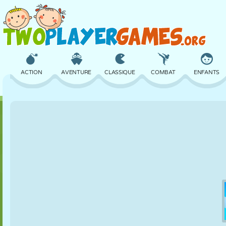
ACTION
AVENTURE
CLASSIQUE
COMBAT
ENFANTS
3D
AVION
ALIEN
ÉQUILIBRE
BASKET
CHÂTEAU
ÉCHECS
CRAZY
DÉFENSE
DINOSAURE
FILLES
GOLF
SAUT
MATHS
LABYRINTHE