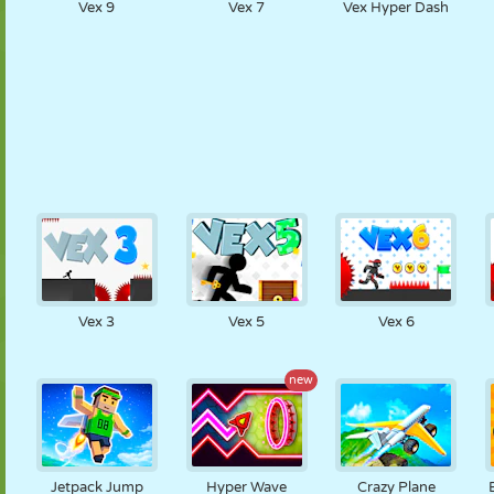
Vex 9
Vex 7
Vex Hyper Dash
Vex 3
Vex 5
Vex 6
new
Jetpack Jump
Hyper Wave
Crazy Plane