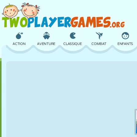
ACTION
AVENTURE
CLASSIQUE
COMBAT
ENFANTS
3D
AVION
ALIEN
ÉQUILIBRE
BASKET
CHÂTEAU
ÉCHECS
CRAZY
DÉFENSE
DINOSAURE
FILLES
GOLF
SAUT
MATHS
LABYRINTHE