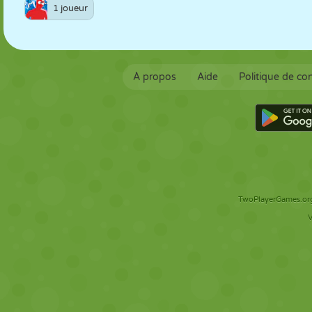
1 joueur
À propos
Aide
Politique de con
TwoPlayerGames.org 
V