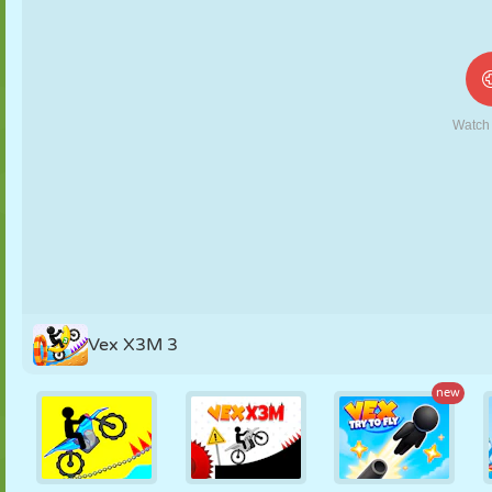
MARIONNETTES
PUZZLE
RÉACTION
RÉTRO
ROBOT
STRATÉGIE
CASCADE
TANK
TENNIS
MORPION
Vex X3M 3
new