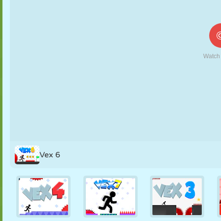
MARIONNETTES
PUZZLE
RÉACTION
RÉTRO
ROBOT
STRATÉGIE
CASCADE
TANK
TENNIS
MORPION
Vex 6