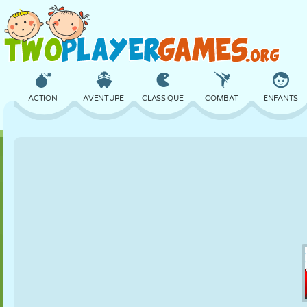
ACTION
AVENTURE
CLASSIQUE
COMBAT
ENFANTS
3D
AVION
ALIEN
ÉQUILIBRE
BASKET
CHÂTEAU
ÉCHECS
CRAZY
DÉFENSE
DINOSAURE
FILLES
GOLF
SAUT
MATHS
LABYRINTHE