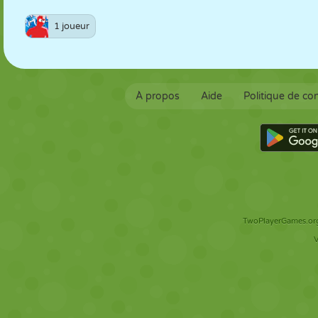
1 joueur
À propos
Aide
Politique de con
TwoPlayerGames.org 
V