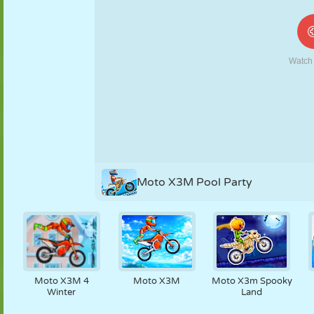
MARIONNETTES
PUZZLE
RÉACTION
RÉTRO
ROBOT
STRATÉGIE
CASCADE
TANK
TENNIS
MORPION
Moto X3M Pool Party
Moto X3M 4
Moto X3M
Moto X3m Spooky
Winter
Land