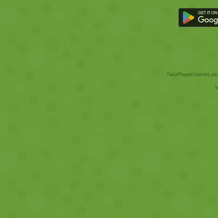
TwoPlayerGames.org 
V