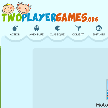
ACTION
AVENTURE
CLASSIQUE
COMBAT
ENFANTS
3D
AVION
ALIEN
ÉQUILIBRE
BASKET
CHÂTEAU
ÉCHECS
CRAZY
DÉFENSE
DINOSAURE
FILLES
GOLF
SAUT
MATHS
LABYRINTHE