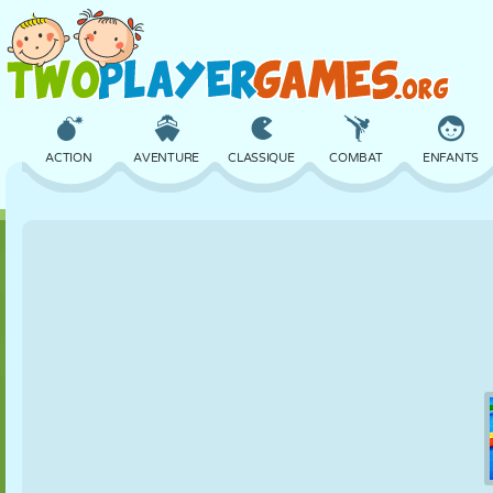
ACTION
AVENTURE
CLASSIQUE
COMBAT
ENFANTS
3D
AVION
ALIEN
ÉQUILIBRE
BASKET
CHÂTEAU
ÉCHECS
CRAZY
DÉFENSE
DINOSAURE
FILLES
GOLF
SAUT
MATHS
LABYRINTHE