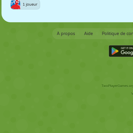
1 joueur
À propos
Aide
Politique de con
TwoPlayerGames.org 
V