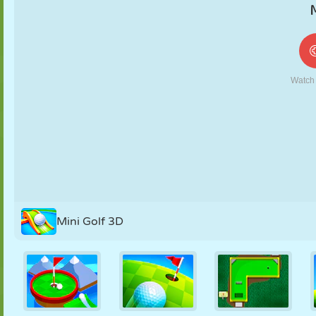
MARIONNETTES
PUZZLE
RÉACTION
RÉTRO
ROBOT
STRATÉGIE
CASCADE
TANK
TENNIS
MORPION
Mini Golf 3D