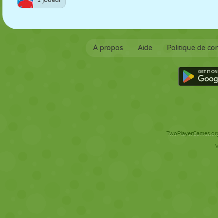
1 joueur
À propos
Aide
Politique de con
TwoPlayerGames.org 
V