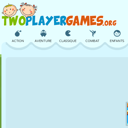
ACTION
AVENTURE
CLASSIQUE
COMBAT
ENFANTS
3D
AVION
ALIEN
ÉQUILIBRE
BASKET
CHÂTEAU
ÉCHECS
CRAZY
DÉFENSE
DINOSAURE
FILLES
GOLF
SAUT
MATHS
LABYRINTHE