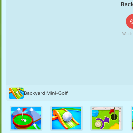
MARIONNETTES
PUZZLE
RÉACTION
RÉTRO
ROBOT
STRATÉGIE
CASCADE
TANK
TENNIS
MORPION
Backyard Mini-Golf