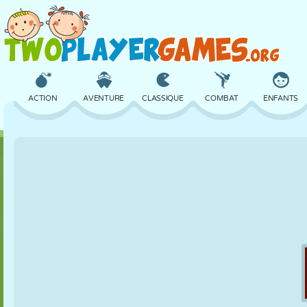
ACTION
AVENTURE
CLASSIQUE
COMBAT
ENFANTS
3D
AVION
ALIEN
ÉQUILIBRE
BASKET
CHÂTEAU
ÉCHECS
CRAZY
DÉFENSE
DINOSAURE
FILLES
GOLF
SAUT
MATHS
LABYRINTHE