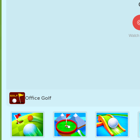
MARIONNETTES
PUZZLE
RÉACTION
RÉTRO
ROBOT
STRATÉGIE
CASCADE
TANK
TENNIS
MORPION
Office Golf