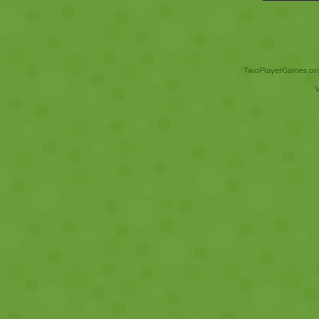
TwoPlayerGames.org 
V