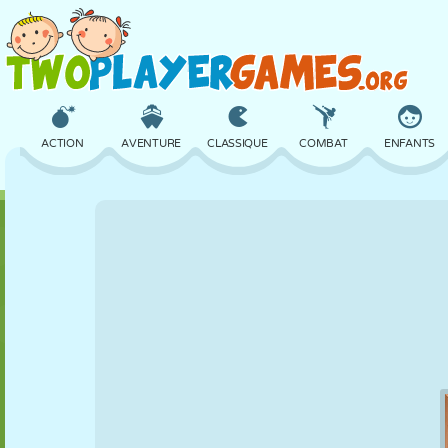
ACTION
AVENTURE
CLASSIQUE
COMBAT
ENFANTS
3D
AVION
ALIEN
ÉQUILIBRE
BASKET
CHÂTEAU
ÉCHECS
CRAZY
DÉFENSE
DINOSAURE
FILLES
GOLF
SAUT
MATHS
LABYRINTHE