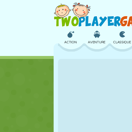
ACTION
AVENTURE
CLASSIQUE
3D
AVION
ALIEN
CHÂTEAU
ÉCHECS
CRAZY
FILLES
GOLF
SAUT