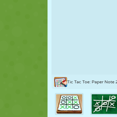
MARIONNETTES
PUZZLE
RÉACTION
STRATÉGIE
CASCADE
TANK
Tic Tac Toe: Paper Note 