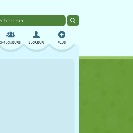
3-4 JOUEURS
1 JOUEUR
PLUS
BOMBER
NAVIGATEUR
VOITURE
VOL
NOURRITURE
AMUSANT
PIXEL ART
PLATEFORME
PISCINE