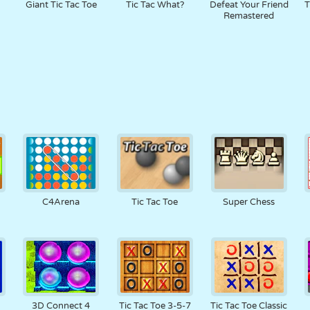
Giant Tic Tac Toe
Tic Tac What?
Defeat Your Friend
T
Remastered
C4Arena
Tic Tac Toe
Super Chess
3D Connect 4
Tic Tac Toe 3-5-7
Tic Tac Toe Classic