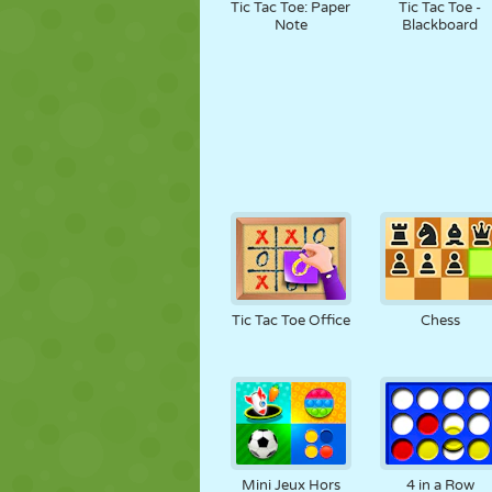
Tic Tac Toe: Paper
Tic Tac Toe -
Note
Blackboard
Tic Tac Toe Office
Chess
Mini Jeux Hors
4 in a Row