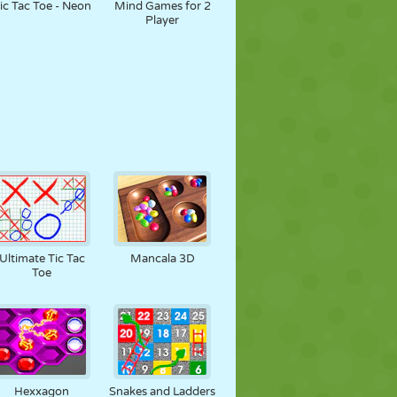
ic Tac Toe - Neon
Mind Games for 2
Player
Ultimate Tic Tac
Mancala 3D
Toe
Hexxagon
Snakes and Ladders