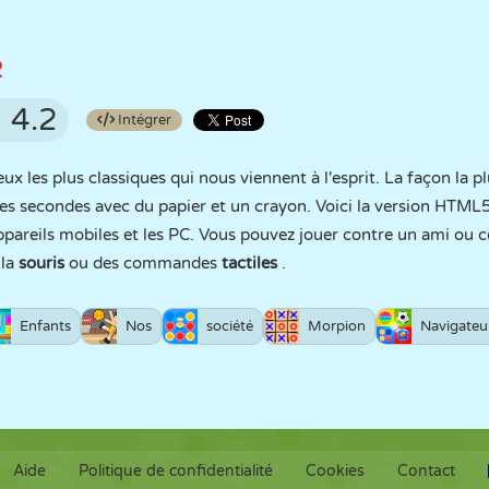
2
4.2
Intégrer
eux les plus classiques qui nous viennent à l'esprit. La façon la p
es secondes avec du papier et un crayon. Voici la version HTML
 appareils mobiles et les PC. Vous pouvez jouer contre un ami ou c
 la
souris
ou des commandes
tactiles
.
Enfants
Nos
société
Morpion
Navigateu
Aide
Politique de confidentialité
Cookies
Contact