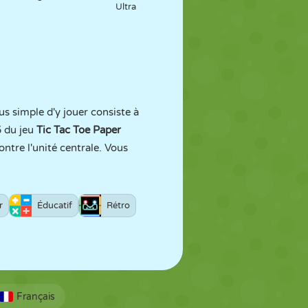
Ultra
lus simple d'y jouer consiste à
5 du jeu
Tic Tac Toe Paper
ontre l'unité centrale. Vous
r
Éducatif
Rétro
Français