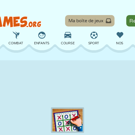
Ma boîte de jeux
COMBAT
ENFANTS
COURSE
SPORT
NOS
ÉQUILIBRE
BASKET
BATAILLE
BILLARD
SOCIÉTÉ
DÉFENSE
DINOSAURE
CONDUITE
ÉDUCATIF
ÉVASION
MATHS
LABYRINTHE
MONSTRE
MOTO
EN LIGNE