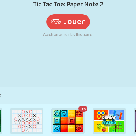
RÉTRO
ROBOT
POURSUITE
ÉCOLE
TIR
TENNIS
MORPION
ÉCRAN TACTILE
TOUR
CAMION
2
new