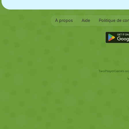
À propos
Aide
Politique de con
TwoPlayerGames.org 
V