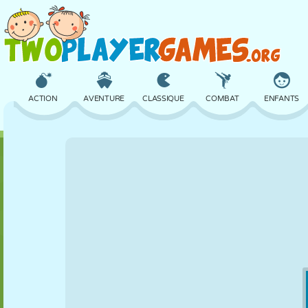
ACTION
AVENTURE
CLASSIQUE
COMBAT
ENFANTS
3D
AVION
ALIEN
ÉQUILIBRE
BASKET
CHÂTEAU
ÉCHECS
CRAZY
DÉFENSE
DINOSAURE
FILLES
GOLF
SAUT
MATHS
LABYRINTHE