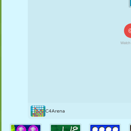
MARIONNETTES
PUZZLE
RÉACTION
RÉTRO
ROBOT
STRATÉGIE
CASCADE
TANK
TENNIS
MORPION
C4Arena