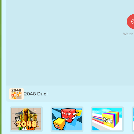
MARIONNETTES
PUZZLE
RÉACTION
RÉTRO
ROBOT
STRATÉGIE
CASCADE
TANK
TENNIS
MORPION
2048 Duel