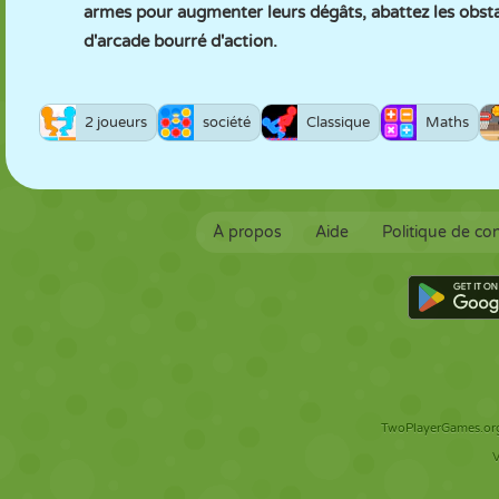
armes pour augmenter leurs dégâts, abattez les obstac
d'arcade bourré d'action.
2 joueurs
société
Classique
Maths
À propos
Aide
Politique de con
TwoPlayerGames.org 
V