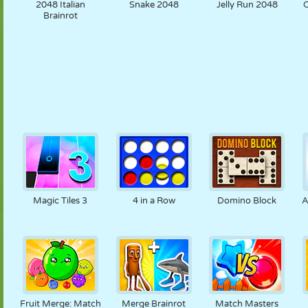
2048 Italian
Snake 2048
Jelly Run 2048
C
Brainrot
Magic Tiles 3
4 in a Row
Domino Block
A
Fruit Merge: Match
Merge Brainrot
Match Masters