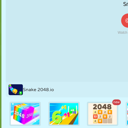
MARIONNETTES
PUZZLE
RÉACTION
RÉTRO
ROBOT
STRATÉGIE
CASCADE
TANK
TENNIS
MORPION
Snake 2048.io
new