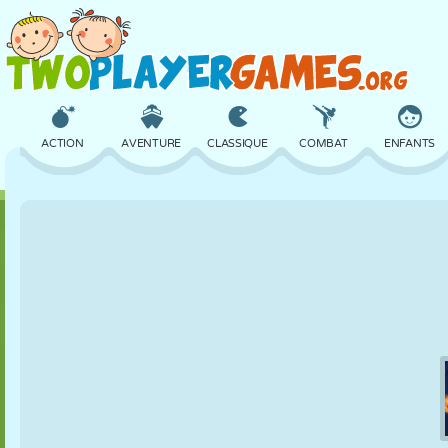
ACTION
AVENTURE
CLASSIQUE
COMBAT
ENFANTS
3D
AVION
ALIEN
ÉQUILIBRE
BASKET
CHÂTEAU
ÉCHECS
CRAZY
DÉFENSE
DINOSAURE
FILLES
GOLF
SAUT
MATHS
LABYRINTHE