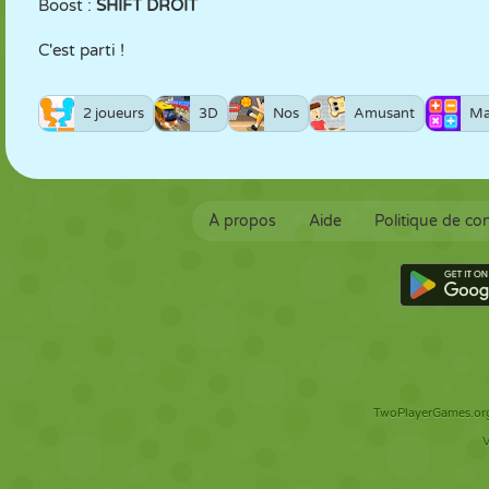
Boost :
SHIFT DROIT
C'est parti !
2 joueurs
3D
Nos
Amusant
Ma
À propos
Aide
Politique de con
TwoPlayerGames.org 
V