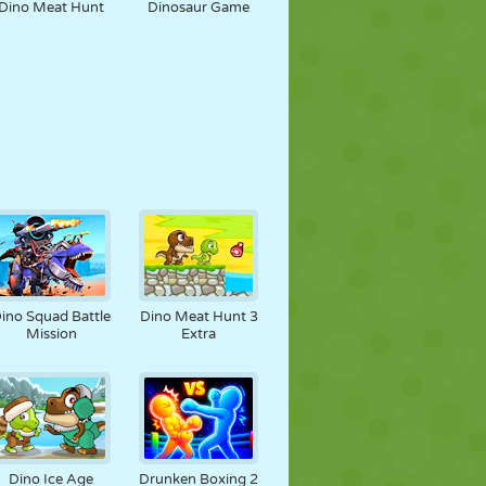
Dino Meat Hunt
Dinosaur Game
ino Squad Battle
Dino Meat Hunt 3
Mission
Extra
Dino Ice Age
Drunken Boxing 2