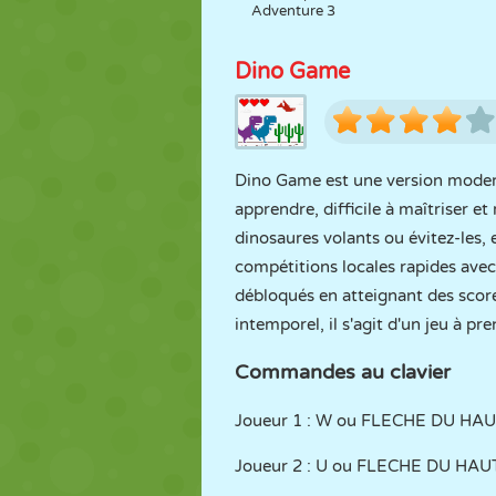
Adventure 3
Dino Game
Dino Game est une version modern
apprendre, difficile à maîtriser et
dinosaures volants ou évitez-les, 
compétitions locales rapides avec
débloqués en atteignant des score
intemporel, il s'agit d'un jeu à pr
Commandes au clavier
Joueur 1 : W ou FLECHE DU HAU
Joueur 2 : U ou FLECHE DU HAU