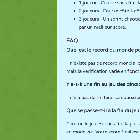
1 joueur : Course sans fin c
2 joueurs : Course côte à cô
3 joueurs : Un sprint chaoti
par un meilleur score.
FAQ
Quel est le record du monde po
Il n'existe pas de record mondial
mais la vérification varie en fonc
Y a-t-il une fin au jeu des dinoï
Il n'y a pas de fin fixe. La course
Que se passe-t-il à la fin du je
Comme le jeu est sans fin, la plup
en mode vie. Votre score final es