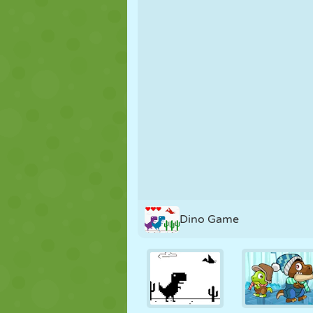
MARIONNETTES
PUZZLE
RÉACTION
STRATÉGIE
CASCADE
TANK
Dino Game