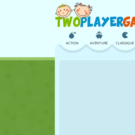
ACTION
AVENTURE
CLASSIQUE
3D
AVION
ALIEN
CHÂTEAU
ÉCHECS
CRAZY
FILLES
GOLF
SAUT