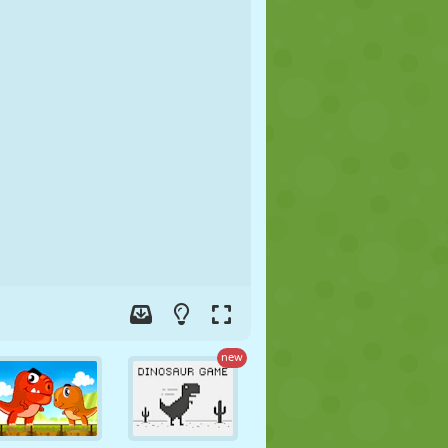
FOOT
ESPACE
STICKMAN
GUERRE
LUTTE
ZOMBIE
new