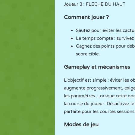
Joueur 3 : FLECHE DU HAUT
Comment jouer ?
Sautez pour éviter les cactu
Le temps compte : survivez 
Gagnez des points pour déb
score cible.
Gameplay et mécanismes
L'objectif est simple : éviter les
augmente progressivement, exigea
les paramètres. Lorsque cette opti
la course du joueur. Désactivez le
parfaite pour les courtes session
Modes de jeu