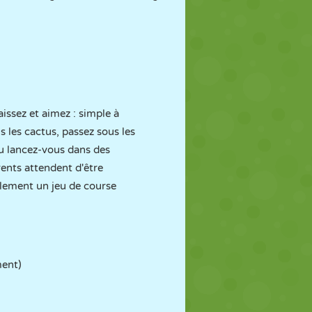
ssez et aimez : simple à
us les cactus, passez sous les
 ou lancez-vous dans des
ents attendent d'être
plement un jeu de course
ent)