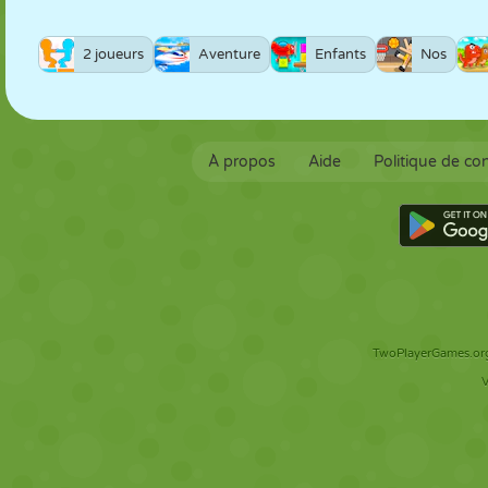
2 joueurs
Aventure
Enfants
Nos
À propos
Aide
Politique de con
TwoPlayerGames.org 
V