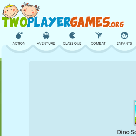
ACTION
AVENTURE
CLASSIQUE
COMBAT
ENFANTS
3D
AVION
ALIEN
ÉQUILIBRE
BASKET
CHÂTEAU
ÉCHECS
CRAZY
DÉFENSE
DINOSAURE
FILLES
GOLF
SAUT
MATHS
LABYRINTHE