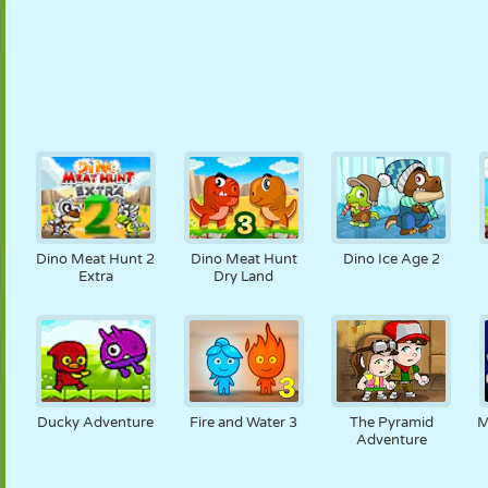
Dino Meat Hunt 2
Dino Meat Hunt
Dino Ice Age 2
Extra
Dry Land
Ducky Adventure
Fire and Water 3
The Pyramid
M
Adventure