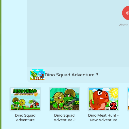
MARIONNETTES
PUZZLE
RÉACTION
RÉTRO
ROBOT
STRATÉGIE
CASCADE
TANK
TENNIS
MORPION
Dino Squad Adventure 3
Dino Squad
Dino Squad
Dino Meat Hunt -
Adventure
Adventure 2
New Adventure