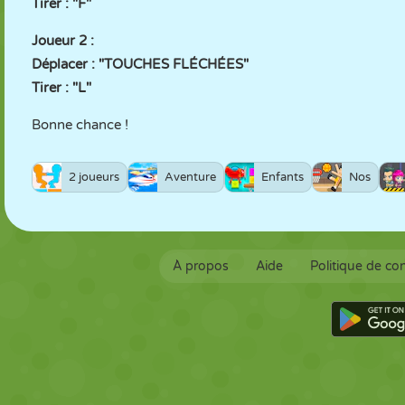
Tirer : "F"
Joueur 2 :
Déplacer : "TOUCHES FLÉCHÉES"
Tirer : "L"
Bonne chance !
2 joueurs
Aventure
Enfants
Nos
À propos
Aide
Politique de con