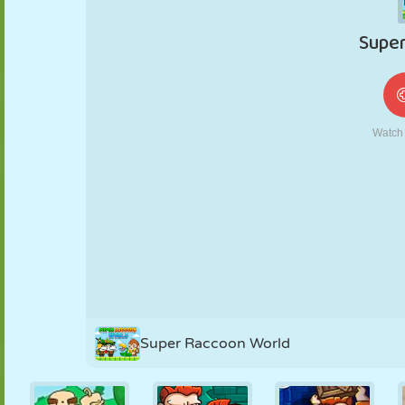
MARIONNETTES
PUZZLE
RÉACTION
RÉTRO
ROBOT
STRATÉGIE
CASCADE
TANK
TENNIS
MORPION
Super Raccoon World