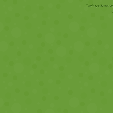
TwoPlayerGames.org 
V