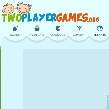
ACTION
AVENTURE
CLASSIQUE
COMBAT
ENFANTS
3D
AVION
ALIEN
ÉQUILIBRE
BASKET
CHÂTEAU
ÉCHECS
CRAZY
DÉFENSE
DINOSAURE
FILLES
GOLF
SAUT
MATHS
LABYRINTHE