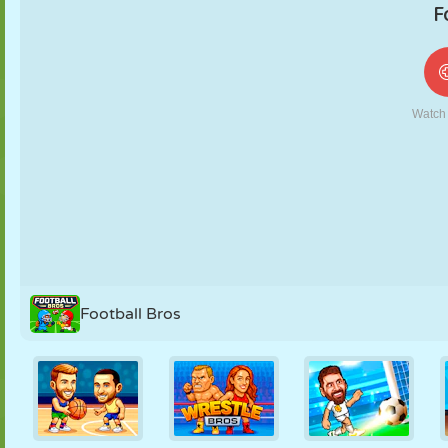
MARIONNETTES
PUZZLE
RÉACTION
RÉTRO
ROBOT
STRATÉGIE
CASCADE
TANK
TENNIS
MORPION
Football Bros