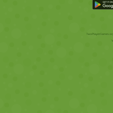
TwoPlayerGames.org 
V