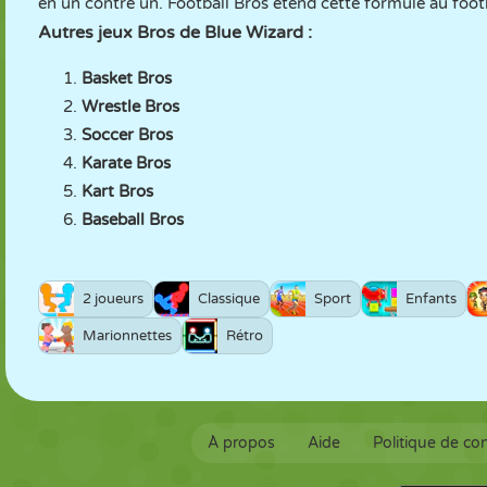
en un contre un. Football Bros étend cette formule au foot
Autres jeux Bros de Blue Wizard :
Basket Bros
Wrestle Bros
Soccer Bros
Karate Bros
Kart Bros
Baseball Bros
2 joueurs
Classique
Sport
Enfants
Marionnettes
Rétro
À propos
Aide
Politique de con