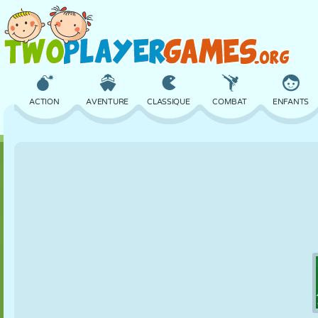
ACTION
AVENTURE
CLASSIQUE
COMBAT
ENFANTS
3D
AVION
ALIEN
ÉQUILIBRE
BASKET
CHÂTEAU
ÉCHECS
CRAZY
DÉFENSE
DINOSAURE
FILLES
GOLF
SAUT
MATHS
LABYRINTHE