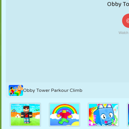
MARIONNETTES
PUZZLE
RÉACTION
RÉTRO
ROBOT
STRATÉGIE
CASCADE
TANK
TENNIS
MORPION
Obby Tower Parkour Climb