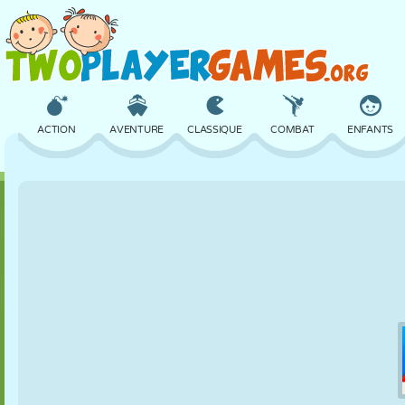
ACTION
AVENTURE
CLASSIQUE
COMBAT
ENFANTS
3D
AVION
ALIEN
ÉQUILIBRE
BASKET
CHÂTEAU
ÉCHECS
CRAZY
DÉFENSE
DINOSAURE
FILLES
GOLF
SAUT
MATHS
LABYRINTHE