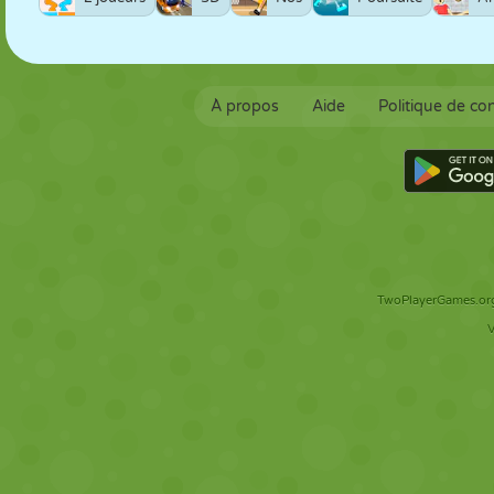
À propos
Aide
Politique de con
TwoPlayerGames.org 
V