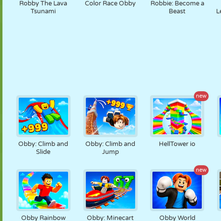
Robby The Lava
Color Race Obby
Robbie: Become a
Tsunami
Beast
L
new
Obby: Climb and
Obby: Climb and
HellTower io
Slide
Jump
new
Obby Rainbow
Obby: Minecart
Obby World